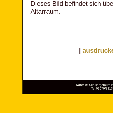
Dieses Bild befindet sich üb
Altarraum.
|
ausdruck
Kontakt:
Seelsorgeraum Pö
Tel:03579/8313